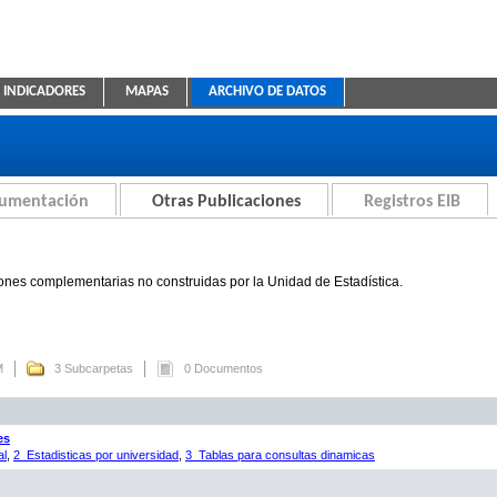
INDICADORES
MAPAS
ARCHIVO DE DATOS
ica Educativa
cumentación
Otras Publicaciones
Registros EIB
ones complementarias no construidas por la Unidad de Estadística.
M
3 Subcarpetas
0 Documentos
es
al
,
2_Estadisticas por universidad
,
3_Tablas para consultas dinamicas