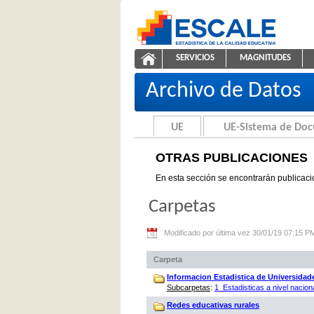
Saltar al contenido
SERVICIOS
MAGNITUDES
Otras Publicaciones
ESCALE - Unidad de Estadíst
NAVEGACIÓN
Archivo de Datos
UE
UE-Sistema de Do
OTRAS PUBLICACIONES
En esta sección se encontrarán publicaci
Carpetas
Modificado por última vez 30/01/19 07:15 P
Carpeta
Informacion Estadistica de Universidad
Subcarpetas
:
1_Estadisticas a nivel nacion
Redes educativas rurales