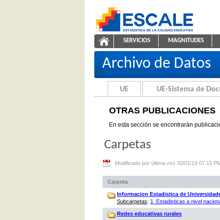
Saltar al contenido
SERVICIOS
MAGNITUDES
Otras Publicaciones
ESCALE - Unidad de Estadíst
NAVEGACIÓN
Archivo de Datos
UE
UE-Sistema de Do
OTRAS PUBLICACIONES
En esta sección se encontrarán publicaci
Carpetas
Modificado por última vez 30/01/19 07:15 P
Carpeta
Informacion Estadistica de Universidad
Subcarpetas
:
1_Estadisticas a nivel nacion
Redes educativas rurales