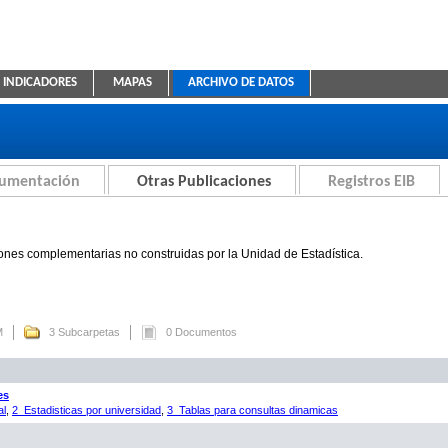
INDICADORES
MAPAS
ARCHIVO DE DATOS
ica Educativa
cumentación
Otras Publicaciones
Registros EIB
ones complementarias no construidas por la Unidad de Estadística.
M
3 Subcarpetas
0 Documentos
es
al
,
2_Estadisticas por universidad
,
3_Tablas para consultas dinamicas