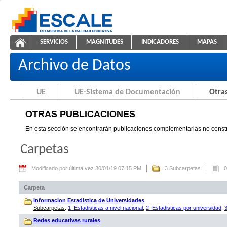
Saltar al contenido
SERVICIOS
MAGNITUDES
INDICADORES
MAPAS
Otras Publicaciones
ESCALE - Unidad de Estadística Educativa
NAVEGACIÓN
Archivo de Datos
UE
UE-Sistema de Documentación
Otras
OTRAS PUBLICACIONES
En esta sección se encontrarán publicaciones complementarias no constr
Carpetas
Modificado por última vez 30/01/19 07:15 PM
3 Subcarpetas
0
Carpeta
Informacion Estadistica de Universidades
Subcarpetas
:
1_Estadisticas a nivel nacional
,
2_Estadisticas por universidad
,
Redes educativas rurales