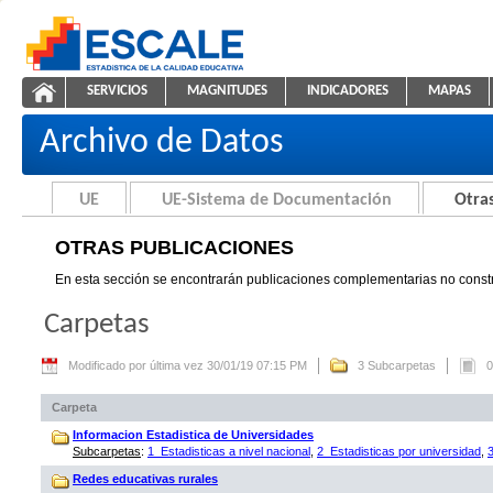
Saltar al contenido
SERVICIOS
MAGNITUDES
INDICADORES
MAPAS
Otras Publicaciones
ESCALE - Unidad de Estadística Educativa
NAVEGACIÓN
Archivo de Datos
UE
UE-Sistema de Documentación
Otras
OTRAS PUBLICACIONES
En esta sección se encontrarán publicaciones complementarias no constr
Carpetas
Modificado por última vez 30/01/19 07:15 PM
3 Subcarpetas
0
Carpeta
Informacion Estadistica de Universidades
Subcarpetas
:
1_Estadisticas a nivel nacional
,
2_Estadisticas por universidad
,
Redes educativas rurales