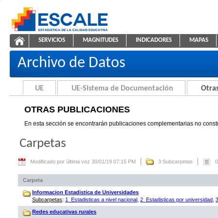
Saltar al contenido
SERVICIOS
MAGNITUDES
INDICADORES
MAPAS
Otras Publicaciones
ESCALE - Unidad de Estadística Educativa
NAVEGACIÓN
Archivo de Datos
UE
UE-Sistema de Documentación
Otras
OTRAS PUBLICACIONES
En esta sección se encontrarán publicaciones complementarias no constr
Carpetas
Modificado por última vez 30/01/19 07:15 PM
3 Subcarpetas
0
Carpeta
Informacion Estadistica de Universidades
Subcarpetas
:
1_Estadisticas a nivel nacional
,
2_Estadisticas por universidad
,
Redes educativas rurales