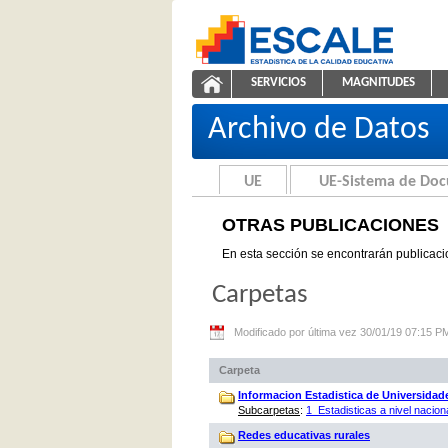
Saltar al contenido
SERVICIOS
MAGNITUDES
Otras Publicaciones
ESCALE - Unidad de Estadíst
NAVEGACIÓN
Archivo de Datos
UE
UE-Sistema de Do
OTRAS PUBLICACIONES
En esta sección se encontrarán publicaci
Carpetas
Modificado por última vez 30/01/19 07:15 P
Carpeta
Informacion Estadistica de Universidad
Subcarpetas
:
1_Estadisticas a nivel nacion
Redes educativas rurales