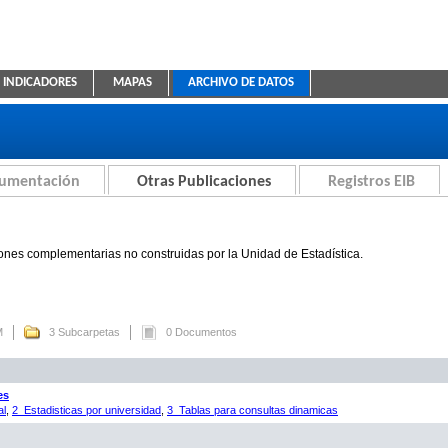
INDICADORES
MAPAS
ARCHIVO DE DATOS
ica Educativa
cumentación
Otras Publicaciones
Registros EIB
ones complementarias no construidas por la Unidad de Estadística.
M
3 Subcarpetas
0 Documentos
es
al
,
2_Estadisticas por universidad
,
3_Tablas para consultas dinamicas