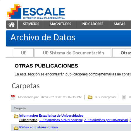
Saltar al contenido
SERVICIOS
MAGNITUDES
INDICADORES
MAPAS
Otras Publicaciones
ESCALE - Unidad de Estadística Educativa
NAVEGACIÓN
Archivo de Datos
UE
UE-Sistema de Documentación
Otras
OTRAS PUBLICACIONES
En esta sección se encontrarán publicaciones complementarias no constr
Carpetas
Modificado por última vez 30/01/19 07:15 PM
3 Subcarpetas
0
Carpeta
Informacion Estadistica de Universidades
Subcarpetas
:
1_Estadisticas a nivel nacional
,
2_Estadisticas por universidad
,
Redes educativas rurales