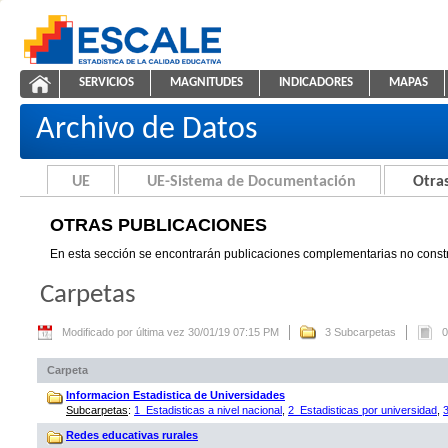
Saltar al contenido
SERVICIOS
MAGNITUDES
INDICADORES
MAPAS
Otras Publicaciones
ESCALE - Unidad de Estadística Educativa
NAVEGACIÓN
Archivo de Datos
UE
UE-Sistema de Documentación
Otras
OTRAS PUBLICACIONES
En esta sección se encontrarán publicaciones complementarias no constr
Carpetas
Modificado por última vez 30/01/19 07:15 PM
3 Subcarpetas
0
Carpeta
Informacion Estadistica de Universidades
Subcarpetas
:
1_Estadisticas a nivel nacional
,
2_Estadisticas por universidad
,
Redes educativas rurales