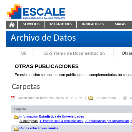
Saltar al contenido
SERVICIOS
MAGNITUDES
INDICADORES
MAPAS
Otras Publicaciones
ESCALE - Unidad de Estadística Educativa
NAVEGACIÓN
Archivo de Datos
UE
UE-Sistema de Documentación
Otras
OTRAS PUBLICACIONES
En esta sección se encontrarán publicaciones complementarias no constr
Carpetas
Modificado por última vez 30/01/19 07:15 PM
3 Subcarpetas
0
Carpeta
Informacion Estadistica de Universidades
Subcarpetas
:
1_Estadisticas a nivel nacional
,
2_Estadisticas por universidad
,
Redes educativas rurales