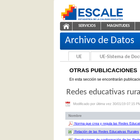
Saltar al contenido
SERVICIOS
MAGNITUDES
Otras Publicaciones
ESCALE - Unidad de Estadíst
NAVEGACIÓN
Archivo de Datos
UE
UE-Sistema de Do
OTRAS PUBLICACIONES
En esta sección se encontrarán publicaci
Redes educativas rura
Modificado por última vez 30/01/19 07:15 P
Nombre
Norma que crea y regula las Redes Educat
Relación de las Redes Educativas Rurales
Resoluciones de conformación de las Red