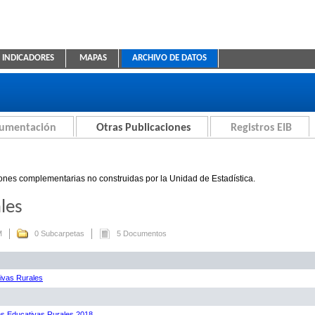
INDICADORES
MAPAS
ARCHIVO DE DATOS
ica Educativa
cumentación
Otras Publicaciones
Registros EIB
ones complementarias no construidas por la Unidad de Estadística.
les
M
0 Subcarpetas
5 Documentos
ivas Rurales
es Educativas Rurales 2018