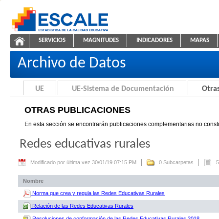
Saltar al contenido
SERVICIOS
MAGNITUDES
INDICADORES
MAPAS
Otras Publicaciones
ESCALE - Unidad de Estadística Educativa
NAVEGACIÓN
Archivo de Datos
UE
UE-Sistema de Documentación
Otras
OTRAS PUBLICACIONES
En esta sección se encontrarán publicaciones complementarias no constr
Redes educativas rurales
Modificado por última vez 30/01/19 07:15 PM
0 Subcarpetas
5
Nombre
Norma que crea y regula las Redes Educativas Rurales
Relación de las Redes Educativas Rurales
Resoluciones de conformación de las Redes Educativas Rurales 2018