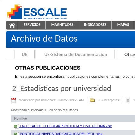
Saltar al contenido
SERVICIOS
MAGNITUDES
INDICADORES
MAPAS
Otras Publicaciones
ESCALE - Unidad de Estadística Educativa
NAVEGACIÓN
Archivo de Datos
UE
UE-Sistema de Documentación
Otras
OTRAS PUBLICACIONES
En esta sección se encontrarán publicaciones complementarias no constr
2_Estadisticas por universidad
Modificado por última vez 07/02/25 09:23 AM
0 Subcarpetas
9
Mostrando el intervalo 1 - 20 de 95 resultados.
Nombre
FACULTAD DE TEOLOGIA PONTIFICIA Y CIVIL DE LIMA.xlsx
PONTIFICIA UNIVERSIDAD CATOLICA DEL PERU.xlsx