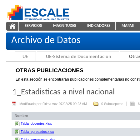
Saltar al contenido
SERVICIOS
MAGNITUDES
INDICADORES
MAPAS
Otras Publicaciones
ESCALE - Unidad de Estadística Educativa
NAVEGACIÓN
Archivo de Datos
UE
UE-Sistema de Documentación
Otras
OTRAS PUBLICACIONES
En esta sección se encontrarán publicaciones complementarias no constr
1_Estadisticas a nivel nacional
Modificado por última vez 07/02/25 09:23 AM
0 Subcarpetas
6
Nombre
Tabla_docentes.xlsx
Tabla_egresados.xlsx
Tabla_ingresantes.xlsx