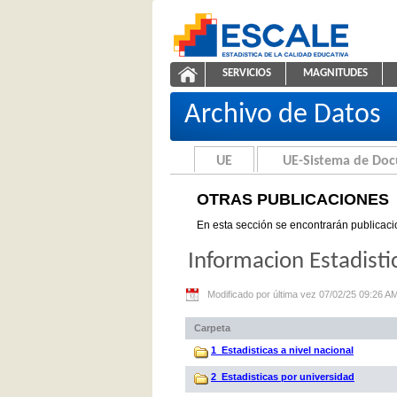
Saltar al contenido
SERVICIOS
MAGNITUDES
Otras Publicaciones
ESCALE - Unidad de Estadíst
NAVEGACIÓN
Archivo de Datos
UE
UE-Sistema de Do
OTRAS PUBLICACIONES
En esta sección se encontrarán publicaci
Informacion Estadisti
Modificado por última vez 07/02/25 09:26 A
Carpeta
1_Estadisticas a nivel nacional
2_Estadisticas por universidad