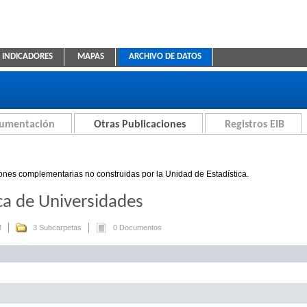
INDICADORES
MAPAS
ARCHIVO DE DATOS
ica Educativa
cumentación
Otras Publicaciones
Registros EIB
ones complementarias no construidas por la Unidad de Estadística.
ca de Universidades
M
3 Subcarpetas
0 Documentos