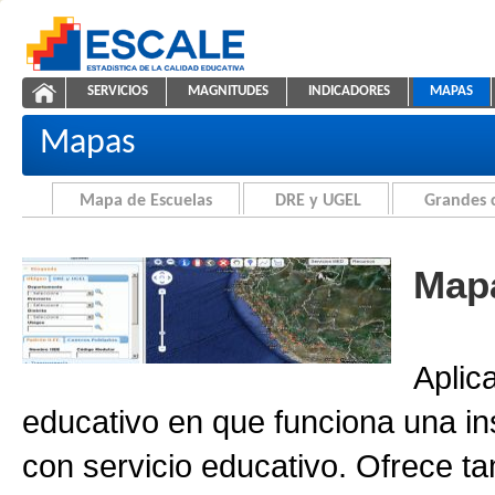
Saltar al contenido
SERVICIOS
MAGNITUDES
INDICADORES
MAPAS
Cartografía de la Educación
ESCALE - Unidad de Estadística Educativa
NAVEGACIÓN
Mapas
Mapa de Escuelas
DRE y UGEL
Grandes 
Mapa
Aplic
educativo en que funciona una in
con servicio educativo. Ofrece ta