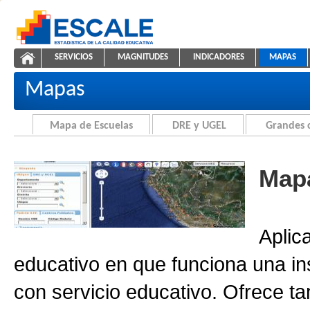
Saltar al contenido
SERVICIOS
MAGNITUDES
INDICADORES
MAPAS
Cartografía de la Educación
ESCALE - Unidad de Estadística Educativa
NAVEGACIÓN
Mapas
Mapa de Escuelas
DRE y UGEL
Grandes 
Mapa
Aplic
educativo en que funciona una in
con servicio educativo. Ofrece ta