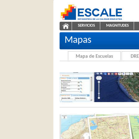
Saltar al contenido
SERVICIOS
MAGNITUDES
Cartografía de la Educación
ESCALE - Unidad de Estadíst
NAVEGACIÓN
Mapas
Mapa de Escuelas
DRE