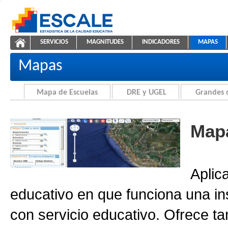
Saltar al contenido
SERVICIOS
MAGNITUDES
INDICADORES
MAPAS
Cartografía de la Educación
ESCALE - Unidad de Estadística Educativa
NAVEGACIÓN
Mapas
Mapa de Escuelas
DRE y UGEL
Grandes 
Mapa
Aplic
educativo en que funciona una in
con servicio educativo. Ofrece ta