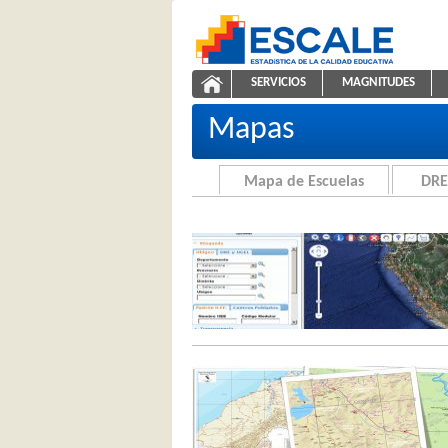
Saltar al contenido
SERVICIOS
MAGNITUDES
Cartografía de la Educación
ESCALE - Unidad de Estadíst
NAVEGACIÓN
Mapas
Mapa de Escuelas
DRE