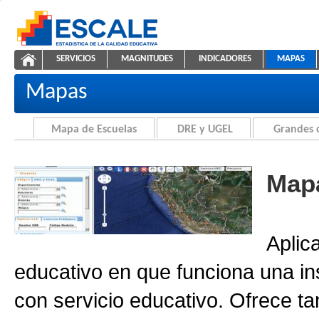
Saltar al contenido
SERVICIOS
MAGNITUDES
INDICADORES
MAPAS
Cartografía de la Educación
ESCALE - Unidad de Estadística Educativa
NAVEGACIÓN
Mapas
Mapa de Escuelas
DRE y UGEL
Grandes 
Mapa
Aplic
educativo en que funciona una in
con servicio educativo. Ofrece ta