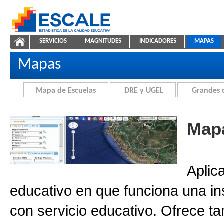
Saltar al contenido
SERVICIOS
MAGNITUDES
INDICADORES
MAPAS
Cartografía de la Educación
ESCALE - Unidad de Estadística Educativa
NAVEGACIÓN
Mapas
Mapa de Escuelas
DRE y UGEL
Grandes 
Mapa
Aplic
educativo en que funciona una in
con servicio educativo. Ofrece ta