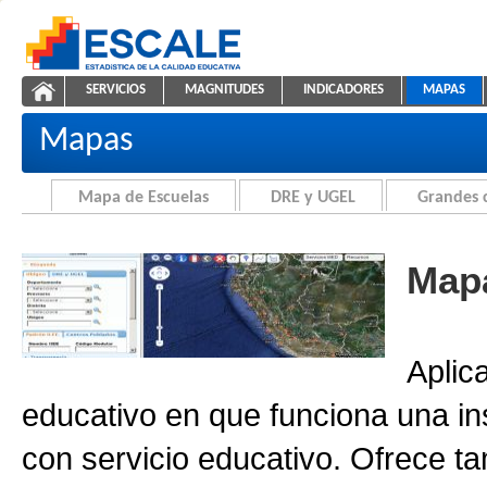
Saltar al contenido
SERVICIOS
MAGNITUDES
INDICADORES
MAPAS
Cartografía de la Educación
ESCALE - Unidad de Estadística Educativa
NAVEGACIÓN
Mapas
Mapa de Escuelas
DRE y UGEL
Grandes 
Mapa
Aplic
educativo en que funciona una in
con servicio educativo. Ofrece ta