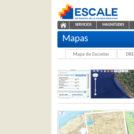
Saltar al contenido
SERVICIOS
MAGNITUDES
Cartografía de la Educación
ESCALE - Unidad de Estadíst
NAVEGACIÓN
Mapas
Mapa de Escuelas
DRE