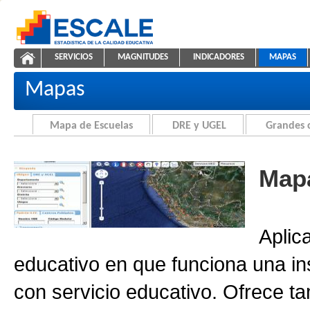
Saltar al contenido
SERVICIOS
MAGNITUDES
INDICADORES
MAPAS
Cartografía de la Educación
ESCALE - Unidad de Estadística Educativa
NAVEGACIÓN
Mapas
Mapa de Escuelas
DRE y UGEL
Grandes 
Mapa
Aplic
educativo en que funciona una in
con servicio educativo. Ofrece ta