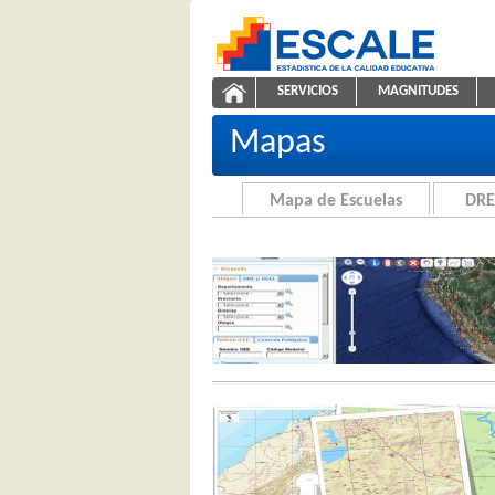
Saltar al contenido
SERVICIOS
MAGNITUDES
Cartografía de la Educación
ESCALE - Unidad de Estadíst
NAVEGACIÓN
Mapas
Mapa de Escuelas
DRE