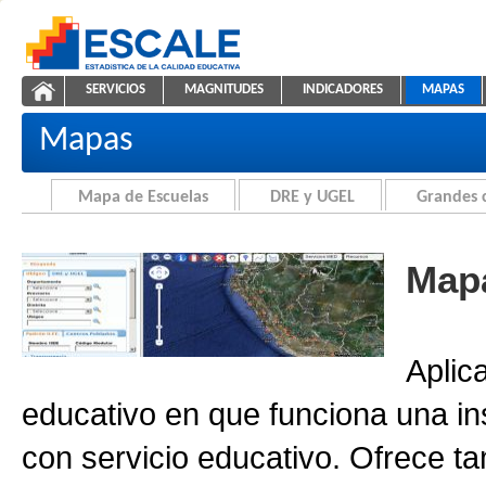
Saltar al contenido
SERVICIOS
MAGNITUDES
INDICADORES
MAPAS
Cartografía de la Educación
ESCALE - Unidad de Estadística Educativa
NAVEGACIÓN
Mapas
Mapa de Escuelas
DRE y UGEL
Grandes 
Mapa
Aplic
educativo en que funciona una in
con servicio educativo. Ofrece ta