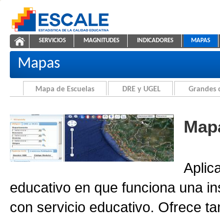
Saltar al contenido
SERVICIOS
MAGNITUDES
INDICADORES
MAPAS
Cartografía de la Educación
ESCALE - Unidad de Estadística Educativa
NAVEGACIÓN
Mapas
Mapa de Escuelas
DRE y UGEL
Grandes 
Mapa
Aplic
educativo en que funciona una in
con servicio educativo. Ofrece ta