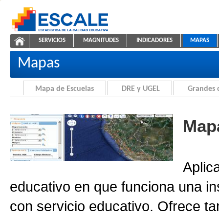
Saltar al contenido
SERVICIOS
MAGNITUDES
INDICADORES
MAPAS
Cartografía de la Educación
ESCALE - Unidad de Estadística Educativa
NAVEGACIÓN
Mapas
Mapa de Escuelas
DRE y UGEL
Grandes 
Mapa
Aplic
educativo en que funciona una in
con servicio educativo. Ofrece ta