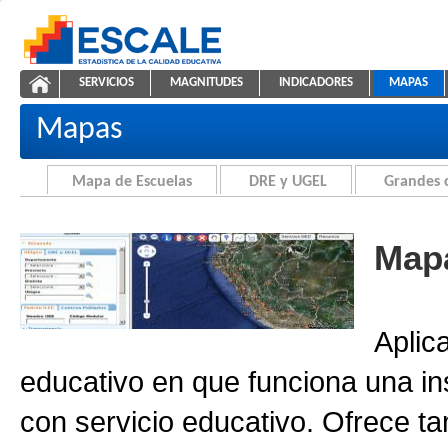
Saltar al contenido
SERVICIOS
MAGNITUDES
INDICADORES
MAPAS
Cartografía de la Educación
ESCALE - Unidad de Estadística Educativa
NAVEGACIÓN
Mapas
Mapa de Escuelas
DRE y UGEL
Grandes 
Mapa
Aplic
educativo en que funciona una in
con servicio educativo. Ofrece ta