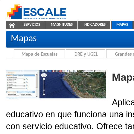
Saltar al contenido
SERVICIOS
MAGNITUDES
INDICADORES
MAPAS
Cartografía de la Educación
ESCALE - Unidad de Estadística Educativa
NAVEGACIÓN
Mapas
Mapa de Escuelas
DRE y UGEL
Grandes 
Mapa
Aplic
educativo en que funciona una in
con servicio educativo. Ofrece ta