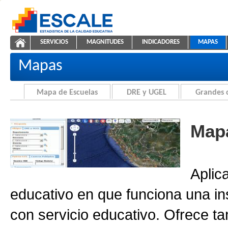
Saltar al contenido
SERVICIOS
MAGNITUDES
INDICADORES
MAPAS
Cartografía de la Educación
ESCALE - Unidad de Estadística Educativa
NAVEGACIÓN
Mapas
Mapa de Escuelas
DRE y UGEL
Grandes 
Mapa
Aplic
educativo en que funciona una in
con servicio educativo. Ofrece ta