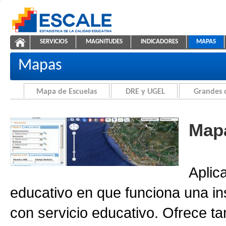
Saltar al contenido
SERVICIOS
MAGNITUDES
INDICADORES
MAPAS
Cartografía de la Educación
ESCALE - Unidad de Estadística Educativa
NAVEGACIÓN
Mapas
Mapa de Escuelas
DRE y UGEL
Grandes 
Mapa
Aplic
educativo en que funciona una in
con servicio educativo. Ofrece ta