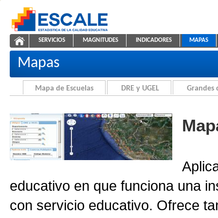
Saltar al contenido
SERVICIOS
MAGNITUDES
INDICADORES
MAPAS
Cartografía de la Educación
ESCALE - Unidad de Estadística Educativa
NAVEGACIÓN
Mapas
Mapa de Escuelas
DRE y UGEL
Grandes 
Mapa
Aplic
educativo en que funciona una in
con servicio educativo. Ofrece ta