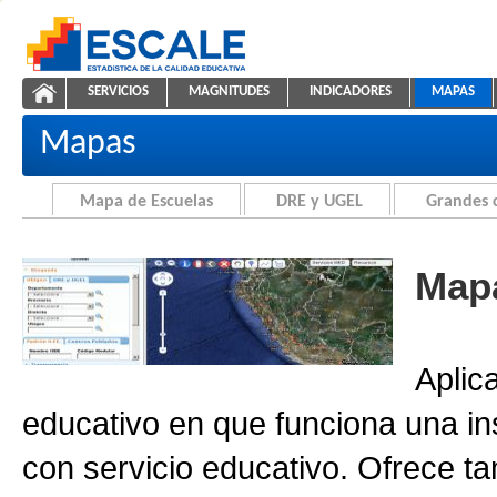
Saltar al contenido
SERVICIOS
MAGNITUDES
INDICADORES
MAPAS
Cartografía de la Educación
ESCALE - Unidad de Estadística Educativa
NAVEGACIÓN
Mapas
Mapa de Escuelas
DRE y UGEL
Grandes 
Mapa
Aplic
educativo en que funciona una in
con servicio educativo. Ofrece ta