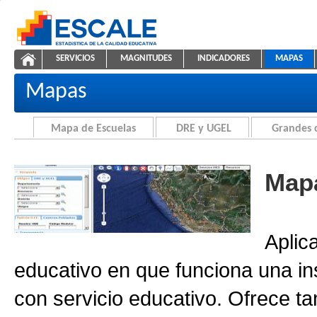
Saltar al contenido
SERVICIOS
MAGNITUDES
INDICADORES
MAPAS
Cartografía de la Educación
ESCALE - Unidad de Estadística Educativa
NAVEGACIÓN
Mapas
Mapa de Escuelas
DRE y UGEL
Grandes 
Mapa
Aplic
educativo en que funciona una in
con servicio educativo. Ofrece ta