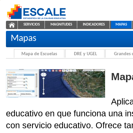
Saltar al contenido
SERVICIOS
MAGNITUDES
INDICADORES
MAPAS
Cartografía de la Educación
ESCALE - Unidad de Estadística Educativa
NAVEGACIÓN
Mapas
Mapa de Escuelas
DRE y UGEL
Grandes 
Mapa
Aplic
educativo en que funciona una in
con servicio educativo. Ofrece ta