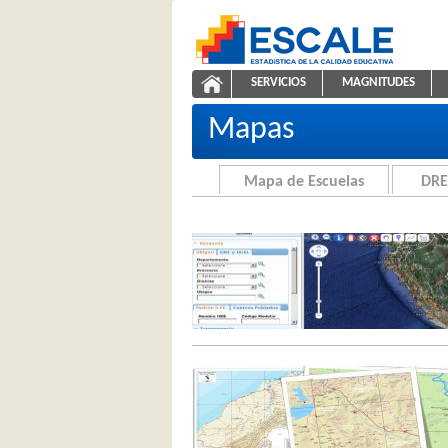
Saltar al contenido
SERVICIOS
MAGNITUDES
Cartografía de la Educación
ESCALE - Unidad de Estadíst
NAVEGACIÓN
Mapas
Mapa de Escuelas
DRE