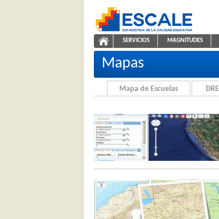
Saltar al contenido
SERVICIOS
MAGNITUDES
Cartografía de la Educación
ESCALE - Unidad de Estadíst
NAVEGACIÓN
Mapas
Mapa de Escuelas
DRE