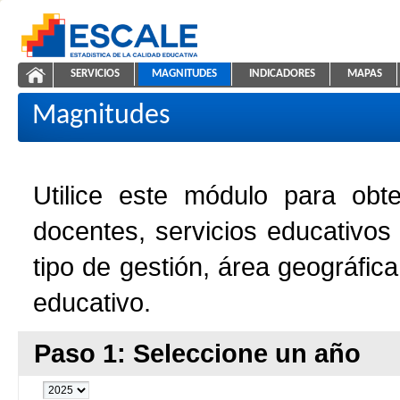
Saltar al contenido
SERVICIOS
MAGNITUDES
INDICADORES
MAPAS
Magnitudes de la Educación
ESCALE - Unidad de Estadística Educativa
NAVEGACIÓN
Magnitudes
Utilice este módulo para obt
docentes, servicios educativos
tipo de gestión, área geográfic
educativo.
Paso 1: Seleccione un año