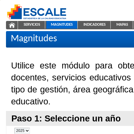
Saltar al contenido
SERVICIOS
MAGNITUDES
INDICADORES
MAPAS
Magnitudes de la Educación
ESCALE - Unidad de Estadística Educativa
NAVEGACIÓN
Magnitudes
Utilice este módulo para obt
docentes, servicios educativos
tipo de gestión, área geográfic
educativo.
Paso 1: Seleccione un año