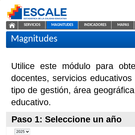
Saltar al contenido
SERVICIOS
MAGNITUDES
INDICADORES
MAPAS
Magnitudes de la Educación
ESCALE - Unidad de Estadística Educativa
NAVEGACIÓN
Magnitudes
Utilice este módulo para obt
docentes, servicios educativos
tipo de gestión, área geográfic
educativo.
Paso 1: Seleccione un año