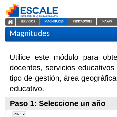
Saltar al contenido
SERVICIOS
MAGNITUDES
INDICADORES
MAPAS
Magnitudes de la Educación
ESCALE - Unidad de Estadística Educativa
NAVEGACIÓN
Magnitudes
Utilice este módulo para obt
docentes, servicios educativos
tipo de gestión, área geográfic
educativo.
Paso 1: Seleccione un año