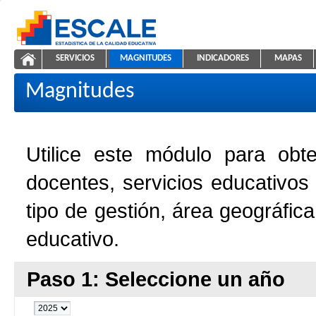
Saltar al contenido
SERVICIOS
MAGNITUDES
INDICADORES
MAPAS
Magnitudes de la Educación
ESCALE - Unidad de Estadística Educativa
NAVEGACIÓN
Magnitudes
Utilice este módulo para obt
docentes, servicios educativos
tipo de gestión, área geográfic
educativo.
Paso 1: Seleccione un año