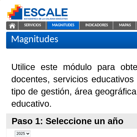
Saltar al contenido
SERVICIOS
MAGNITUDES
INDICADORES
MAPAS
Magnitudes de la Educación
ESCALE - Unidad de Estadística Educativa
NAVEGACIÓN
Magnitudes
Utilice este módulo para obt
docentes, servicios educativos
tipo de gestión, área geográfic
educativo.
Paso 1: Seleccione un año