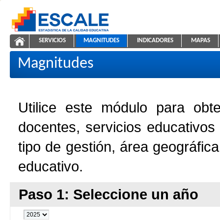
Saltar al contenido
SERVICIOS
MAGNITUDES
INDICADORES
MAPAS
Magnitudes de la Educación
ESCALE - Unidad de Estadística Educativa
NAVEGACIÓN
Magnitudes
Utilice este módulo para obt
docentes, servicios educativos
tipo de gestión, área geográfic
educativo.
Paso 1: Seleccione un año