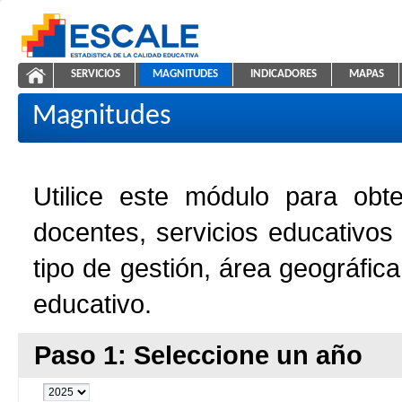
Saltar al contenido
SERVICIOS
MAGNITUDES
INDICADORES
MAPAS
Magnitudes de la Educación
ESCALE - Unidad de Estadística Educativa
NAVEGACIÓN
Magnitudes
Utilice este módulo para obt
docentes, servicios educativos
tipo de gestión, área geográfic
educativo.
Paso 1: Seleccione un año