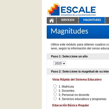
Saltar al contenido
SERVICIOS
MAGNITUDES
Magnitudes de la Educación
ESCALE - Unidad de Estadíst
NAVEGACIÓN
Magnitudes
Utilice este módulo para obtener cuadros co
sexo, según la información del censo educat
Paso 1: Seleccione un año
Paso 2: Seleccione la magnitud de su inte
Vista Rápida del Sistema Educativo
1. Matrícula
2. Docentes
3. Personal no docente
4. Servicios educativos y programas
Educación Básica Regular