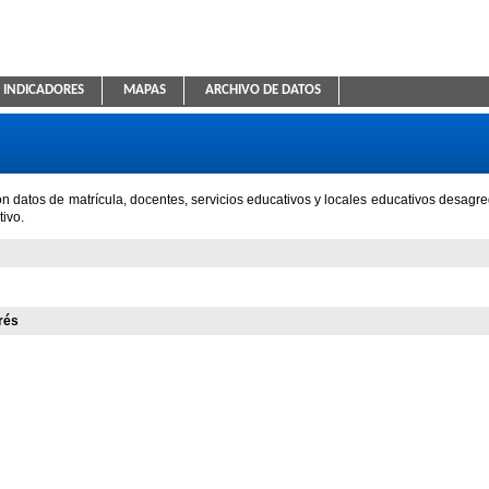
INDICADORES
MAPAS
ARCHIVO DE DATOS
ica Educativa
n datos de matrícula, docentes, servicios educativos y locales educativos desagre
ivo.
rés