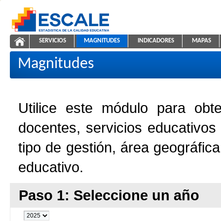
Saltar al contenido
SERVICIOS
MAGNITUDES
INDICADORES
MAPAS
Magnitudes de la Educación
ESCALE - Unidad de Estadística Educativa
NAVEGACIÓN
Magnitudes
Utilice este módulo para obt
docentes, servicios educativos
tipo de gestión, área geográfic
educativo.
Paso 1: Seleccione un año