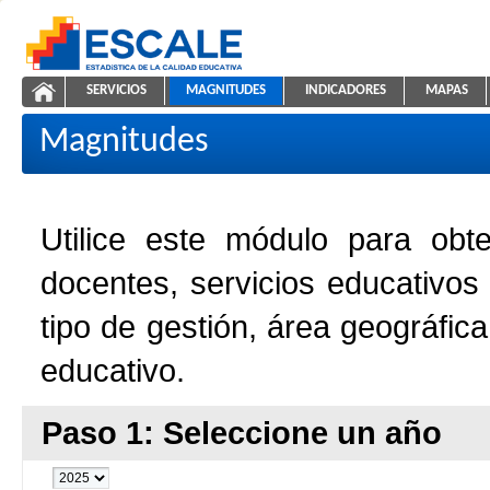
Saltar al contenido
SERVICIOS
MAGNITUDES
INDICADORES
MAPAS
Magnitudes de la Educación
ESCALE - Unidad de Estadística Educativa
NAVEGACIÓN
Magnitudes
Utilice este módulo para obt
docentes, servicios educativos
tipo de gestión, área geográfic
educativo.
Paso 1: Seleccione un año