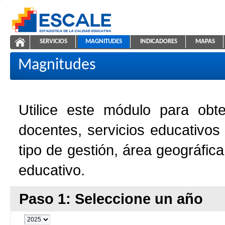
Saltar al contenido
SERVICIOS
MAGNITUDES
INDICADORES
MAPAS
Magnitudes de la Educación
ESCALE - Unidad de Estadística Educativa
NAVEGACIÓN
Magnitudes
Utilice este módulo para obt
docentes, servicios educativos
tipo de gestión, área geográfic
educativo.
Paso 1: Seleccione un año